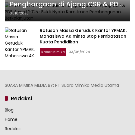
Penghargaan di Ajang CSR & PDB
Award 2025 : Bukti Nyata
01/10/2025
Komitmen Pembangunan
Berkelanjutan
Ratusan Massa Geruduk Kantor YPMAK,
Mahasiswa AK minta Stop Pembatasan
Kuota Pendidikan
Kabar Mimika
03/06/2024
SUARA MIMIKA MEDIA BY: PT Suara Mimika Media Utama
Redaksi
Blog
Home
Redaksi