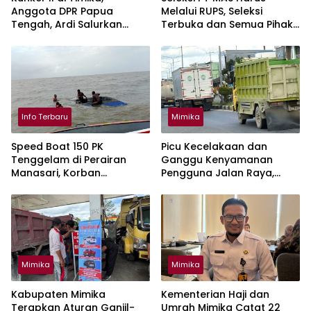
Anggota DPR Papua
Melalui RUPS, Seleksi
Tengah, Ardi Salurkan
Terbuka dan Semua Pihak
Bantuan TKPM Dari
Punya Kesempatan
Kemnaker
Info Terbaru
Mimika
Speed Boat 150 PK
Picu Kecelakaan dan
Tenggelam di Perairan
Ganggu Kenyamanan
Manasari, Korban
Pengguna Jalan Raya,
Ditemukan Selamat
Mimika Wajibkan Mobil Truk
Tutup Muatan Pakai Terpal
Mimika
Mimika
Kabupaten Mimika
Kementerian Haji dan
Terapkan Aturan Ganjil-
Umrah Mimika Catat 22