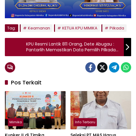
Tag:
Keamanan
KETUA KPU MIMIKA
Pilkada
KPU Resmi Lantik 811 Orang, Dete Abugau :
Pantarlih Memastikan Data Pemilih Pilkada
Valid dan Akurat
Pos Terkait
Mimika
Info Terbaru
Kunker II di Timika,
Seleksi PT MAS Harus