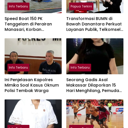
Info Terbaru
Papua Terkini
Speed Boat 150 PK
Transformasi BUMN di
Tenggelam di Perairan
Bawah Danantara Perkuat
Manasari, Korban
Layanan Publik, Telkomsel
Ditemukan Selamat
Tumbuh Sehat di Semester
I 2026
Info Terbaru
Info Terbaru
Ini Penjelasan Kapolres
Seorang Gadis Asal
Mimika Soal Kasus Oknum
Makassar Dilaporkan 15
Polisi Tembak Warga
Hari Menghilang, Pemuda
KKSS Minta Kepolisian Beri
Atensi Khusus