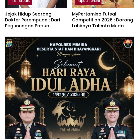
Info Terbaru
Papua Terkini
Jejak Hidup Seorang
MyPertamina Futsal
Dokter Perempuan : Dari
Competition 2026 : Dorong
Pegunungan Papua
Lahirnya Talenta Muda
Menjadi Penggerak Riset
Berprestasi
Malaria