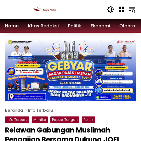
Langsung
ke
konten
Home
Khas Redaksi
Politik
Ekonomi
Olahrag
Beranda
Info Terbaru
Info Terbaru
Mimika
Papua Tengah
Politik
Relawan Gabungan Muslimah
Pengajian Bersama Dukung JOEL