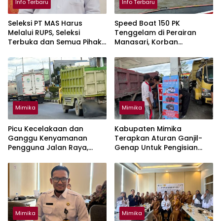
Info Terbaru
Info Terbaru
Seleksi PT MAS Harus
Speed Boat 150 PK
Melalui RUPS, Seleksi
Tenggelam di Perairan
Terbuka dan Semua Pihak
Manasari, Korban
Punya Kesempatan
Ditemukan Selamat
Mimika
Mimika
Picu Kecelakaan dan
Kabupaten Mimika
Ganggu Kenyamanan
Terapkan Aturan Ganjil-
Pengguna Jalan Raya,
Genap Untuk Pengisian
Mimika Wajibkan Mobil Truk
BBM Solar Mulai 10 Agustus
Tutup Muatan Pakai Terpal
Mimika
Mimika