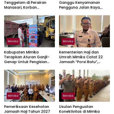
Tenggelam di Perairan
Ganggu Kenyamanan
Manasari, Korban
Pengguna Jalan Raya,
Ditemukan Selamat
Mimika Wajibkan Mobil Truk
Tutup Muatan Pakai Terpal
Mimika
Mimika
Kabupaten Mimika
Kementerian Haji dan
Terapkan Aturan Ganjil-
Umrah Mimika Catat 22
Genap Untuk Pengisian
Jamaah “Porsi Batu”,
BBM Solar Mulai 10 Agustus
Segera Lapor Tahun Ini
Mimika
Mimika
Pemeriksaan Kesehatan
Usulan Penguatan
Jamaah Haji Tahun 2027
Konektivitas di Mimika