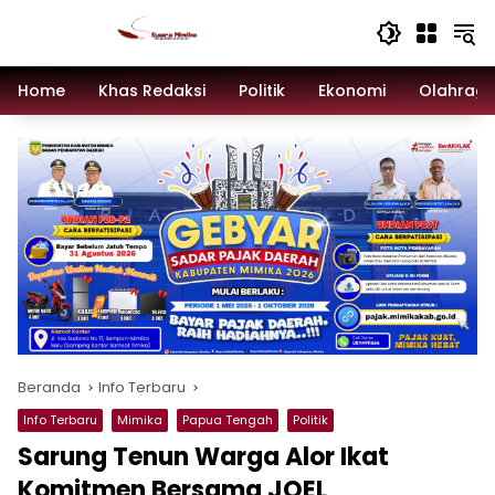
Langsung
ke
konten
Home
Khas Redaksi
Politik
Ekonomi
Olahrag
Beranda
Info Terbaru
Info Terbaru
Mimika
Papua Tengah
Politik
Sarung Tenun Warga Alor Ikat
Komitmen Bersama JOEL