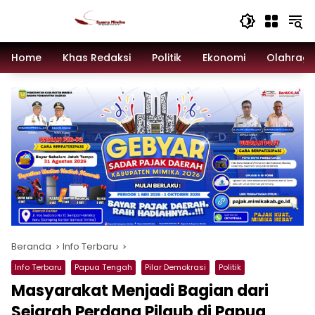
Langsung
ke
konten
Home
Khas Redaksi
Politik
Ekonomi
Olahrag
Beranda
Info Terbaru
Info Terbaru
Papua Tengah
Pilar Demokrasi
Politik
Masyarakat Menjadi Bagian dari
Sejarah Perdana Pilgub di Papua