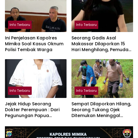
Info Terbaru
Info Terbaru
Ini Penjelasan Kapolres
Seorang Gadis Asal
Mimika Soal Kasus Oknum
Makassar Dilaporkan 15
Polisi Tembak Warga
Hari Menghilang, Pemuda
KKSS Minta Kepolisian Beri
Atensi Khusus
Info Terbaru
Info Terbaru
Jejak Hidup Seorang
Sempat Dilaporkan Hilang,
Dokter Perempuan : Dari
Seorang Tukang Ojek
Pegunungan Papua
Ditemukan Meninggal
Menjadi Penggerak Riset
Dunia di Hutan Kali Kum-
Malaria
Kum di Timika