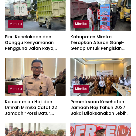
Mimika
Mimika
Picu Kecelakaan dan
Kabupaten Mimika
Ganggu Kenyamanan
Terapkan Aturan Ganjil-
Pengguna Jalan Raya,
Genap Untuk Pengisian
Mimika Wajibkan Mobil Truk
BBM Solar Mulai 10 Agustus
Tutup Muatan Pakai Terpal
Mimika
Mimika
Kementerian Haji dan
Pemeriksaan Kesehatan
Umrah Mimika Catat 22
Jamaah Haji Tahun 2027
Jamaah “Porsi Batu”,
Bakal Dilaksanakan Lebih
Segera Lapor Tahun Ini
Awal