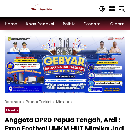
Langsung
ke
konten
Home
Khas Redaksi
Politik
Ekonomi
Olahrag
Beranda
Papua Terkini
Mimika
Mimika
Anggota DPRD Papua Tengah, Ardi :
Expo Festival UMKM HUT Mimika Jadi