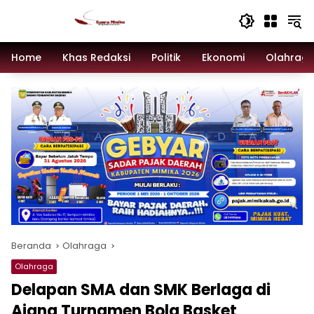
Langsung
ke
konten
Home
Khas Redaksi
Politik
Ekonomi
Olahrag
Beranda
Olahraga
Olahraga
Delapan SMA dan SMK Berlaga di
Ajang Turnamen Bola Basket