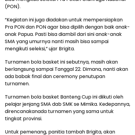
(PON).
“Kegiatan ini juga diadakan untuk mempersiapkan
Pra PON dan PON agar bisa dipilih dengan baik anak-
anak Papua. Pasti bisa diambil dari sini anak-anak
SMA yang umurnya nanti masih bisa sampai
mengikuti seleksi,” ujar Brigita.
Turnamen bola basket ini sebutnya, masih akan
berlangsung sampai Tanggal 22. Dimana, nanti akan
ada babak final dan ceremony penutupan
turnamen.
Turnamen bola basket Banteng Cup ini diikuti oleh
pelajar jenjang SMA dab SMK se Mimika. Kedepannya,
direncanakanada turnamen yang sama untuk
tingkat provinsi.
Untuk pemenang, panitia tambah Brigita, akan