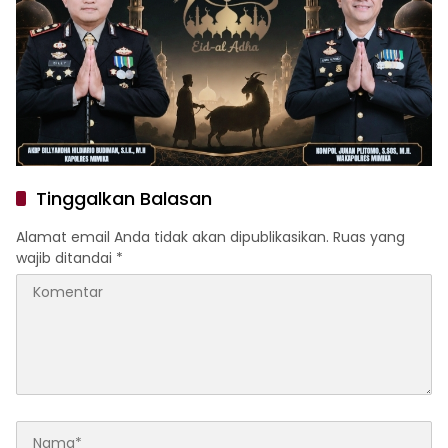
Tinggalkan Balasan
Alamat email Anda tidak akan dipublikasikan.
Ruas yang
wajib ditandai
*