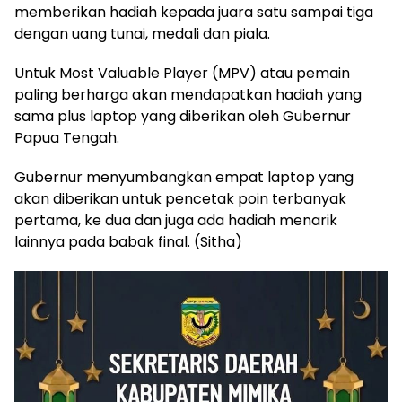
memberikan hadiah kepada juara satu sampai tiga
dengan uang tunai, medali dan piala.
Untuk Most Valuable Player (MPV) atau pemain
paling berharga akan mendapatkan hadiah yang
sama plus laptop yang diberikan oleh Gubernur
Papua Tengah.
Gubernur menyumbangkan empat laptop yang
akan diberikan untuk pencetak poin terbanyak
pertama, ke dua dan juga ada hadiah menarik
lainnya pada babak final. (Sitha)