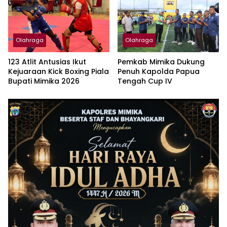
Muda dan Berdayakan
UMKM Lokal Papua
Olahraga
Olahraga
123 Atlit Antusias Ikut
Pemkab Mimika Dukung
Kejuaraan Kick Boxing Piala
Penuh Kapolda Papua
Bupati Mimika 2026
Tengah Cup IV