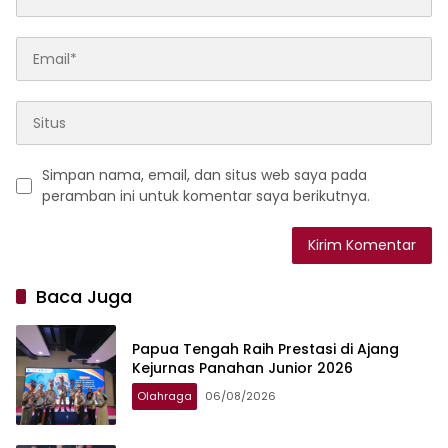
Simpan nama, email, dan situs web saya pada
peramban ini untuk komentar saya berikutnya.
Baca Juga
Papua Tengah Raih Prestasi di Ajang
Kejurnas Panahan Junior 2026
Olahraga
06/08/2026