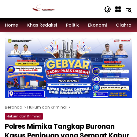
Langsung
ke
konten
Home
Khas Redaksi
Politik
Ekonomi
Olahrag
Beranda
Hukum dan Kriminal
Hukum dan Kriminal
Polres Mimika Tangkap Buronan
Kasus Penipuan yang Sempat Kabur