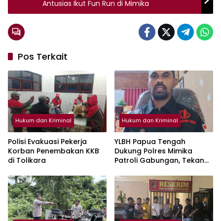
Antusias Ikut Fun Run di Mimika
Pos Terkait
Hukum dan Kriminal
Hukum dan Kriminal
Polisi Evakuasi Pekerja
YLBH Papua Tengah
Korban Penembakan KKB
Dukung Polres Mimika
di Tolikara
Patroli Gabungan, Tekan
Angka Kriminalitas di
Mimika