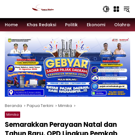
Langsung
ke
konten
Home
Khas Redaksi
Politik
Ekonomi
Olahrag
Beranda
Papua Terkini
Mimika
Mimika
Semarakkan Perayaan Natal dan
Tahun Baru, OPD Lingkup Pemkab