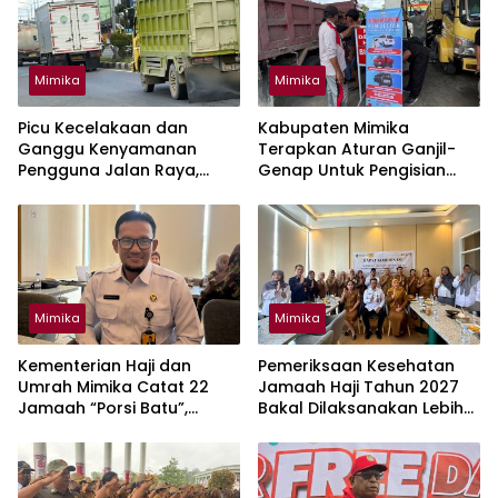
Mimika
Mimika
Picu Kecelakaan dan
Kabupaten Mimika
Ganggu Kenyamanan
Terapkan Aturan Ganjil-
Pengguna Jalan Raya,
Genap Untuk Pengisian
Mimika Wajibkan Mobil Truk
BBM Solar Mulai 10 Agustus
Tutup Muatan Pakai Terpal
Mimika
Mimika
Kementerian Haji dan
Pemeriksaan Kesehatan
Umrah Mimika Catat 22
Jamaah Haji Tahun 2027
Jamaah “Porsi Batu”,
Bakal Dilaksanakan Lebih
Segera Lapor Tahun Ini
Awal