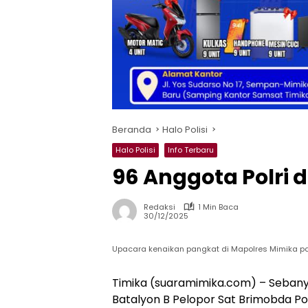
Beranda
Halo Polisi
Halo Polisi
Info Terbaru
96 Anggota Polri 
Redaksi
1 Min Baca
30/12/2025
Upacara kenaikan pangkat di Mapolres Mimika pa
Timika (suaramimika.com) – Sebanya
Batalyon B Pelopor Sat Brimobda P