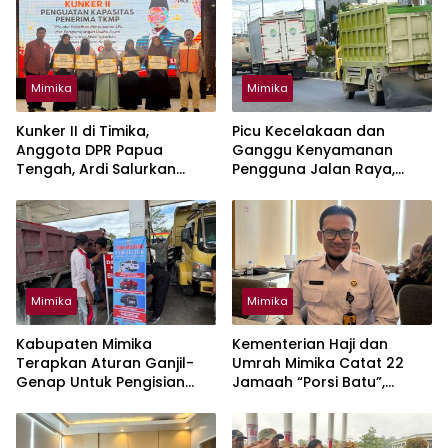
Mimika
Mimika
Kunker II di Timika,
Picu Kecelakaan dan
Anggota DPR Papua
Ganggu Kenyamanan
Tengah, Ardi Salurkan
Pengguna Jalan Raya,
Bantuan TKPM Dari
Mimika Wajibkan Mobil Truk
Kemnaker
Tutup Muatan Pakai Terpal
Mimika
Mimika
Kabupaten Mimika
Kementerian Haji dan
Terapkan Aturan Ganjil-
Umrah Mimika Catat 22
Genap Untuk Pengisian
Jamaah “Porsi Batu”,
BBM Solar Mulai 10 Agustus
Segera Lapor Tahun Ini