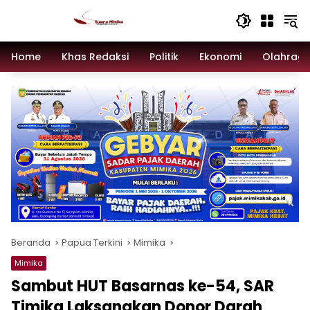
Langsung
ke
konten
Home
Khas Redaksi
Politik
Ekonomi
Olahrag
Beranda
Papua Terkini
Mimika
Mimika
Sambut HUT Basarnas ke-54, SAR
Timika Laksanakan Donor Darah