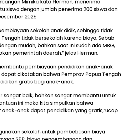
bangan Mimika kata Herman, menerima
satu siswa dengan jumlah penerima 200 siswa dan
 Desember 2025.
embiayaan sekolah anak didik, sehingga tidak
 Tengah tidak bersekolah karena biaya. Sebab
u dengan mudah, bahkan saat ini sudah ada MBG,
apkan pemerintah daerah,” jelas Herman.
t membantu pembiayaan pendidikan anak-anak
ut dapat dikatakan bahwa Pemprov Papua Tengah
idikan gratis bagi anak-anak.
r sangat baik, bahkan sangat membantu untuk
ntuan ini maka kita simpulkan bahwa
 anak-anak dapat pendidikan yang gratis,”ucap
pergunakan sekolah untuk pembebasan biaya
iayaan SPP, biaya pengembangan dan