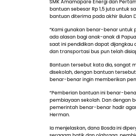
SMK Amamapare Energi dan Pertam
bantuan sebesar Rp 1,5 juta untuk 
bantuan diterima pada akhir Bulan
“Kami gunakan benar-benar untuk p
ada alasan bagi anak-anak di Papua
saat ini pendidikan dapat dijangka
dan transportasi bus pun telah disi
Bantuan tersebut kata dia, sanga
disekolah, dengan bantuan terseb
benar-benar ingin memberikan pend
“Pemberian bantuan ini benar-bena
pembiayaan sekolah. Dan dengan ba
pemerintah benar-benar hadir agar
Herman.
Ia menjelaskan, dana Bosda ini di
seragam batik dan olahraga, pemb