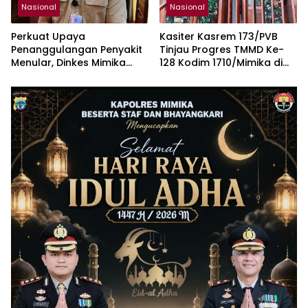
Nasional
Nasional
Perkuat Upaya
Kasiter Kasrem 173/PVB
Penanggulangan Penyakit
Tinjau Progres TMMD Ke-
Menular, Dinkes Mimika
128 Kodim 1710/Mimika di
Luncurkan Layanan OSS
Kampung Keakwa