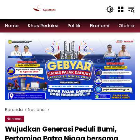
Langsung
ke
konten
Home
Khas Redaksi
Politik
Ekonomi
Olahrag
Beranda
Nasional
Nasional
Wujudkan Generasi Peduli Bumi,
Pertamina Patra Niaga bersama