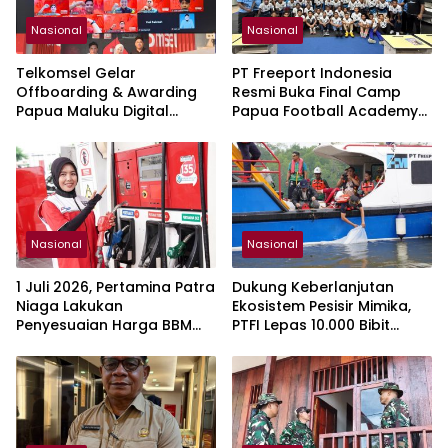
Nasional
Nasional
Telkomsel Gelar
PT Freeport Indonesia
Offboarding & Awarding
Resmi Buka Final Camp
Papua Maluku Digital
Papua Football Academy
Bootcamp Season 3, 5
Cari Bakat Tahun 2026
Mahasiswa Karya Terbaik
Terima Penghargaan
Nasional
Nasional
1 Juli 2026, Pertamina Patra
Dukung Keberlanjutan
Niaga Lakukan
Ekosistem Pesisir Mimika,
Penyesuaian Harga BBM
PTFI Lepas 10.000 Bibit
Non Subsidi
Baramundi dan 1.000
Kepiting Bakau