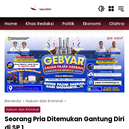
Langsung
ke
konten
Home
Khas Redaksi
Politik
Ekonomi
Olahrag
Beranda
Hukum dan Kriminal
Hukum dan Kriminal
Seorang Pria Ditemukan Gantung Diri
di SP 1 ‎