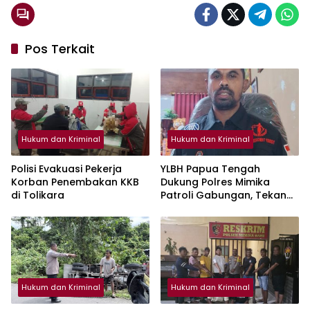
Pos Terkait
Hukum dan Kriminal
Hukum dan Kriminal
Polisi Evakuasi Pekerja
YLBH Papua Tengah
Korban Penembakan KKB
Dukung Polres Mimika
di Tolikara
Patroli Gabungan, Tekan
Angka Kriminalitas di
Mimika
Hukum dan Kriminal
Hukum dan Kriminal