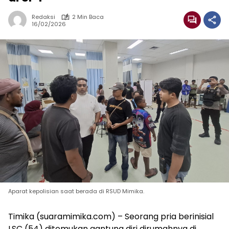
Redaksi
2 Min Baca
16/02/2026
Aparat kepolisian saat berada di RSUD Mimika.
Timika (suaramimika.com) – Seorang pria berinisial
LSC (54) ditemukan gantung diri dirumahnya di