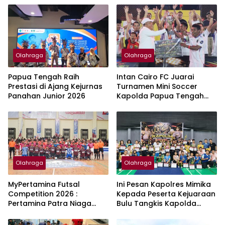
Olahraga
Olahraga
Papua Tengah Raih
Intan Cairo FC Juarai
Prestasi di Ajang Kejurnas
Turnamen Mini Soccer
Panahan Junior 2026
Kapolda Papua Tengah
Cup IV 2026
Olahraga
Olahraga
MyPertamina Futsal
Ini Pesan Kapolres Mimika
Competition 2026 :
Kepada Peserta Kejuaraan
Pertamina Patra Niaga
Bulu Tangkis Kapolda
Regional Papua Maluku
Papua Tengah Cup
Kembangkan Talenta
Katagori Pelajar