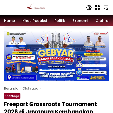
Langsung
ke
konten
Home
Khas Redaksi
Politik
Ekonomi
Olahrag
Beranda
Olahraga
Olahraga
Freeport Grassroots Tournament
2026 di Jayapura Kembangkan