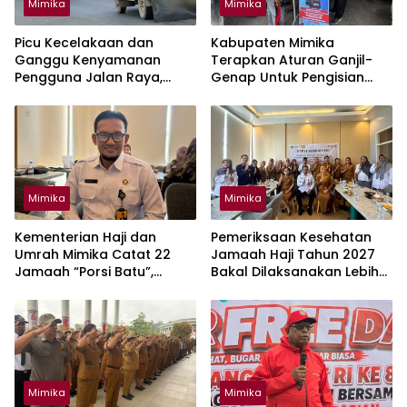
Mimika
Mimika
Picu Kecelakaan dan
Kabupaten Mimika
Ganggu Kenyamanan
Terapkan Aturan Ganjil-
Pengguna Jalan Raya,
Genap Untuk Pengisian
Mimika Wajibkan Mobil Truk
BBM Solar Mulai 10 Agustus
Tutup Muatan Pakai Terpal
Mimika
Mimika
Kementerian Haji dan
Pemeriksaan Kesehatan
Umrah Mimika Catat 22
Jamaah Haji Tahun 2027
Jamaah “Porsi Batu”,
Bakal Dilaksanakan Lebih
Segera Lapor Tahun Ini
Awal
Mimika
Mimika