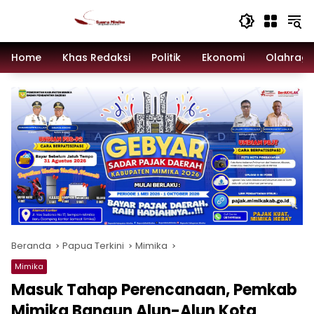
Langsung
ke
konten
Home
Khas Redaksi
Politik
Ekonomi
Olahrag
Beranda
Papua Terkini
Mimika
Mimika
Masuk Tahap Perencanaan, Pemkab
Mimika Bangun Alun-Alun Kota