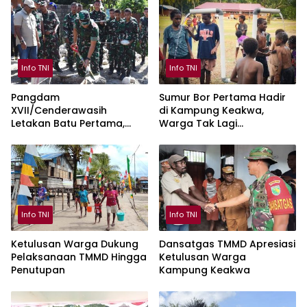
Info TNI
Info TNI
Pangdam
Sumur Bor Pertama Hadir
XVII/Cenderawasih
di Kampung Keakwa,
Letakan Batu Pertama,
Warga Tak Lagi
Pembangunan Jembatan
Bergantung pada Air Hujan
Garuda Merah Putih di
Mimika
Info TNI
Info TNI
Ketulusan Warga Dukung
Dansatgas TMMD Apresiasi
Pelaksanaan TMMD Hingga
Ketulusan Warga
Penutupan
Kampung Keakwa