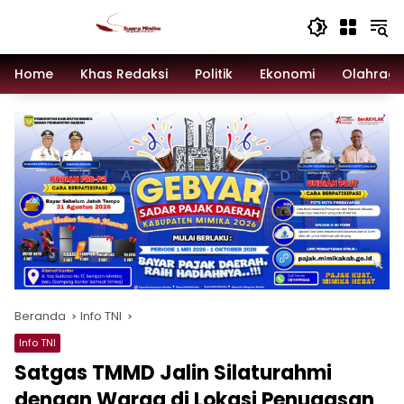
Langsung
ke
konten
Home
Khas Redaksi
Politik
Ekonomi
Olahrag
Beranda
Info TNI
Info TNI
Satgas TMMD Jalin Silaturahmi
dengan Warga di Lokasi Penugasan