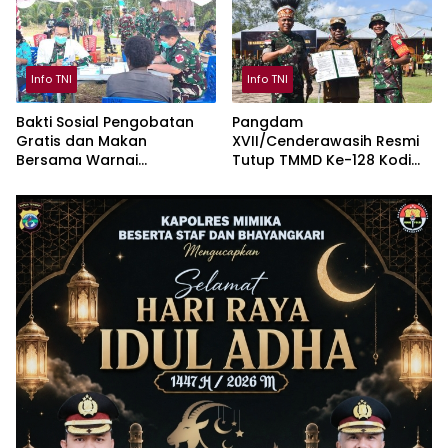
Info TNI
Info TNI
Bakti Sosial Pengobatan
Pangdam
Gratis dan Makan
XVII/Cenderawasih Resmi
Bersama Warnai
Tutup TMMD Ke-128 Kodim
Penutupan TMMD Keakwa
1710/Mimika di Kampung
Keakwa