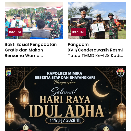
Info TNI
Info TNI
Bakti Sosial Pengobatan
Pangdam
Gratis dan Makan
XVII/Cenderawasih Resmi
Bersama Warnai
Tutup TMMD Ke-128 Kodim
Penutupan TMMD Keakwa
1710/Mimika di Kampung
Keakwa