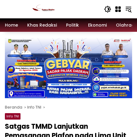
Langsung
ke
konten
Home
Khas Redaksi
Politik
Ekonomi
Olahrag
Beranda
Info TNI
Info TNI
Satgas TMMD Lanjutkan
Pemasangan Plafon pada Lima Unit