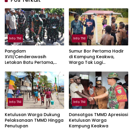
Info TNI
Info TNI
Pangdam
Sumur Bor Pertama Hadir
XVII/Cenderawasih
di Kampung Keakwa,
Letakan Batu Pertama,
Warga Tak Lagi
Pembangunan Jembatan
Bergantung pada Air Hujan
Garuda Merah Putih di
Mimika
Info TNI
Info TNI
Ketulusan Warga Dukung
Dansatgas TMMD Apresiasi
Pelaksanaan TMMD Hingga
Ketulusan Warga
Penutupan
Kampung Keakwa