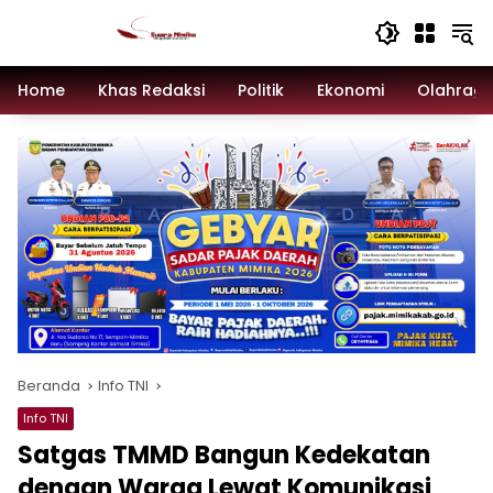
Langsung
ke
konten
Home
Khas Redaksi
Politik
Ekonomi
Olahrag
Beranda
Info TNI
Info TNI
Satgas TMMD Bangun Kedekatan
dengan Warga Lewat Komunikasi