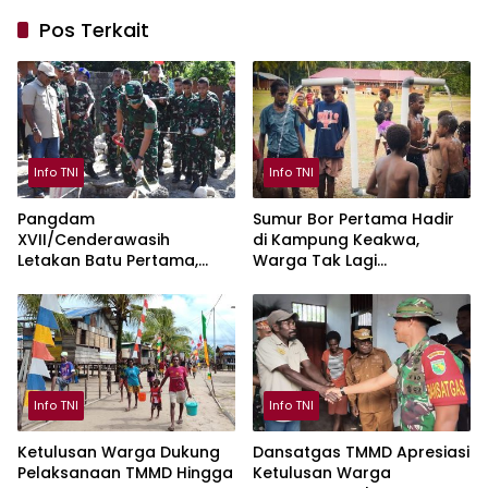
Pos Terkait
Info TNI
Info TNI
Pangdam
Sumur Bor Pertama Hadir
XVII/Cenderawasih
di Kampung Keakwa,
Letakan Batu Pertama,
Warga Tak Lagi
Pembangunan Jembatan
Bergantung pada Air Hujan
Garuda Merah Putih di
Mimika
Info TNI
Info TNI
Ketulusan Warga Dukung
Dansatgas TMMD Apresiasi
Pelaksanaan TMMD Hingga
Ketulusan Warga