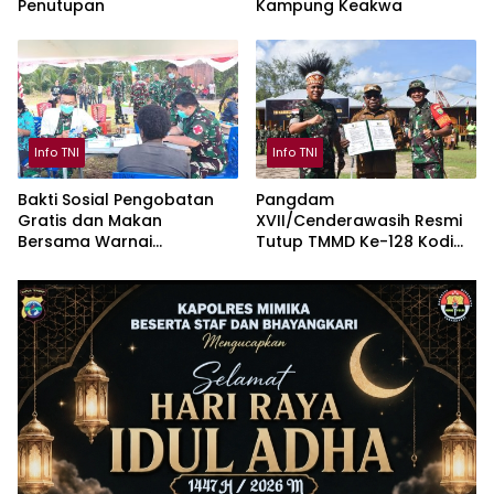
Penutupan
Kampung Keakwa
Info TNI
Info TNI
Bakti Sosial Pengobatan
Pangdam
Gratis dan Makan
XVII/Cenderawasih Resmi
Bersama Warnai
Tutup TMMD Ke-128 Kodim
Penutupan TMMD Keakwa
1710/Mimika di Kampung
Keakwa