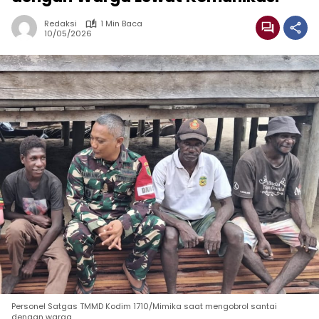
Redaksi
1 Min Baca
10/05/2026
Personel Satgas TMMD Kodim 1710/Mimika saat mengobrol santai
dengan warga.