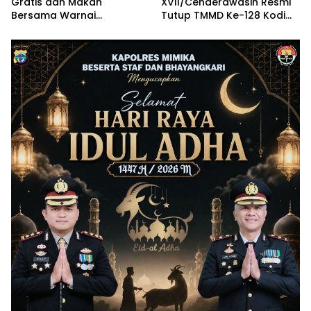
Gratis dan Makan
XVII/Cenderawasih Resmi
Bersama Warnai
Tutup TMMD Ke-128 Kodim
Penutupan TMMD Keakwa
1710/Mimika di Kampung
Keakwa