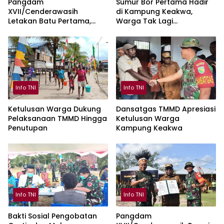
Pangdam
Sumur Bor Pertama Hadir
XVII/Cenderawasih
di Kampung Keakwa,
Letakan Batu Pertama,
Warga Tak Lagi
Pembangunan Jembatan
Bergantung pada Air Hujan
Garuda Merah Putih di
Mimika
Info TNI
Info TNI
Ketulusan Warga Dukung
Dansatgas TMMD Apresiasi
Pelaksanaan TMMD Hingga
Ketulusan Warga
Penutupan
Kampung Keakwa
Info TNI
Info TNI
Bakti Sosial Pengobatan
Pangdam