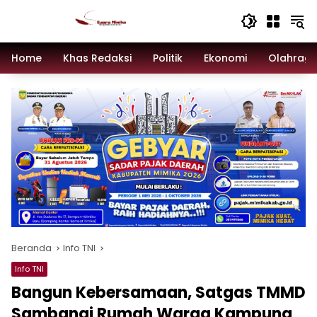
Langsung
ke
konten
Home
Khas Redaksi
Politik
Ekonomi
Olahrag
Beranda
Info TNI
Info TNI
Bangun Kebersamaan, Satgas TMMD
Sambangi Rumah Warga Kampung