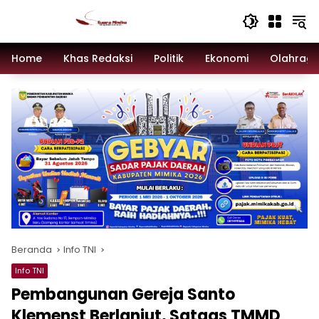
Langsung
ke
konten
Home
Khas Redaksi
Politik
Ekonomi
Olahrag
Beranda
Info TNI
Info TNI
Pembangunan Gereja Santo
Klemenst Berlanjut, Satgas TMMD