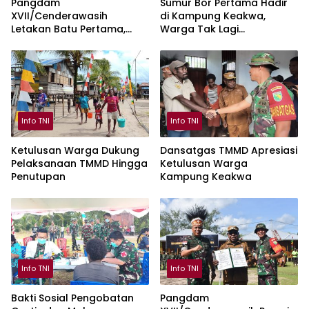
Pangdam
Sumur Bor Pertama Hadir
XVII/Cenderawasih
di Kampung Keakwa,
Letakan Batu Pertama,
Warga Tak Lagi
Pembangunan Jembatan
Bergantung pada Air Hujan
Garuda Merah Putih di
Mimika
Info TNI
Info TNI
Ketulusan Warga Dukung
Dansatgas TMMD Apresiasi
Pelaksanaan TMMD Hingga
Ketulusan Warga
Penutupan
Kampung Keakwa
Info TNI
Info TNI
Bakti Sosial Pengobatan
Pangdam