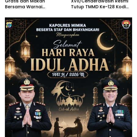
Gratis dan Makan
XVII/Cenderawasih Resmi
Bersama Warnai
Tutup TMMD Ke-128 Kodim
Penutupan TMMD Keakwa
1710/Mimika di Kampung
Keakwa