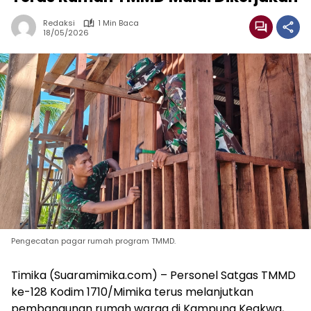
Redaksi
1 Min Baca
18/05/2026
Pengecatan pagar rumah program TMMD.
Timika (Suaramimika.com) – Personel Satgas TMMD
ke-128 Kodim 1710/Mimika terus melanjutkan
pembangunan rumah warga di Kampung Keakwa,