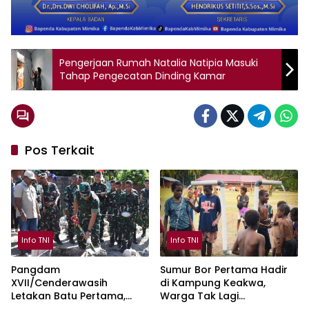
Pengerjaan Rumah Natalia Natipia Masuki
Tahap Pengecatan Dinding Kamar
Pos Terkait
Info TNI
Info TNI
Pangdam
Sumur Bor Pertama Hadir
XVII/Cenderawasih
di Kampung Keakwa,
Letakan Batu Pertama,
Warga Tak Lagi
Pembangunan Jembatan
Bergantung pada Air Hujan