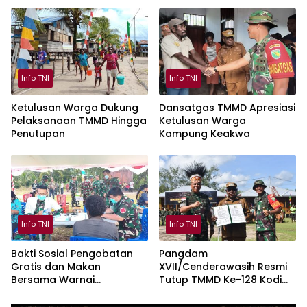
Garuda Merah Putih di
Mimika
Info TNI
Info TNI
Ketulusan Warga Dukung
Dansatgas TMMD Apresiasi
Pelaksanaan TMMD Hingga
Ketulusan Warga
Penutupan
Kampung Keakwa
Info TNI
Info TNI
Bakti Sosial Pengobatan
Pangdam
Gratis dan Makan
XVII/Cenderawasih Resmi
Bersama Warnai
Tutup TMMD Ke-128 Kodim
Penutupan TMMD Keakwa
1710/Mimika di Kampung
Keakwa