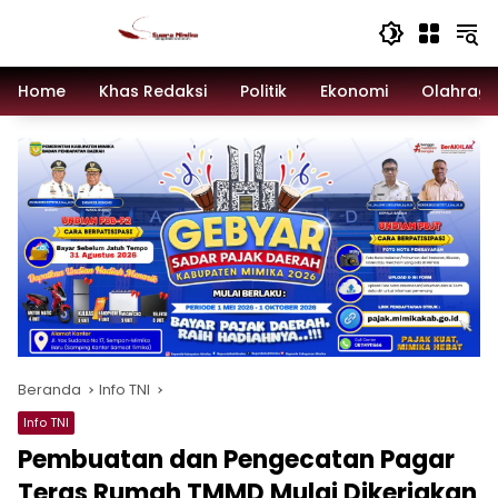
Langsung
ke
konten
Home
Khas Redaksi
Politik
Ekonomi
Olahrag
Beranda
Info TNI
Info TNI
Pembuatan dan Pengecatan Pagar
Teras Rumah TMMD Mulai Dikerjakan