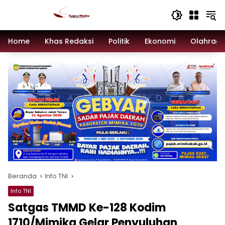
Langsung
ke
konten
Home
Khas Redaksi
Politik
Ekonomi
Olahrag
Beranda
Info TNI
Info TNI
Satgas TMMD Ke-128 Kodim
1710/Mimika Gelar Penyuluhan