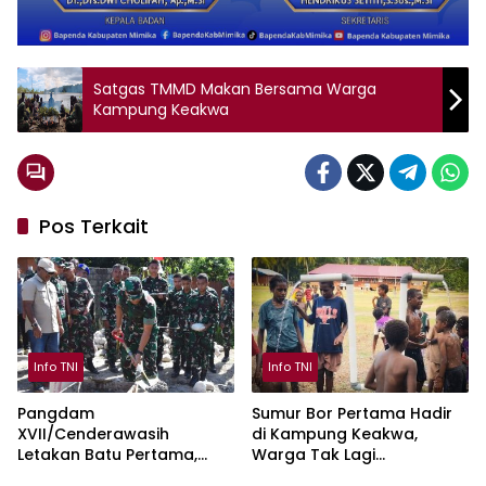
Satgas TMMD Makan Bersama Warga
Kampung Keakwa
Pos Terkait
Info TNI
Info TNI
Pangdam
Sumur Bor Pertama Hadir
XVII/Cenderawasih
di Kampung Keakwa,
Letakan Batu Pertama,
Warga Tak Lagi
Pembangunan Jembatan
Bergantung pada Air Hujan