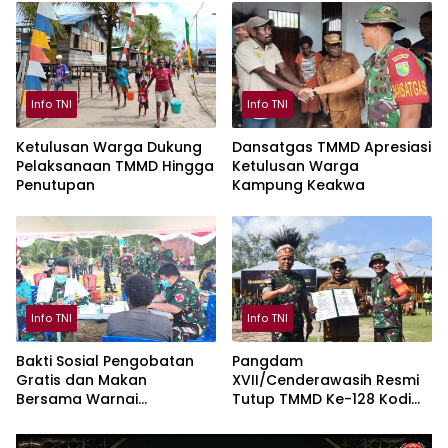
Garuda Merah Putih di
Mimika
Info TNI
Info TNI
Ketulusan Warga Dukung
Dansatgas TMMD Apresiasi
Pelaksanaan TMMD Hingga
Ketulusan Warga
Penutupan
Kampung Keakwa
Info TNI
Info TNI
Bakti Sosial Pengobatan
Pangdam
Gratis dan Makan
XVII/Cenderawasih Resmi
Bersama Warnai
Tutup TMMD Ke-128 Kodim
Penutupan TMMD Keakwa
1710/Mimika di Kampung
Keakwa