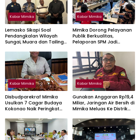
Kabar Mimika
Kabar Mimika
Lemasko Sikapi Soal
Mimika Dorong Pelayanan
Pendangkalan Wilayah
Publik Berkualitas,
Sungai, Muara dan Tailing :
Pelaporan SPM Jadi
Harap PT Freeport Turut
Prioritas
Tanggung Jawab
Selesaikan Masalah Akses
Masyarakat
Kabar Mimika
Kabar Mimika
Disbudparekraf Mimika
Gunakan Anggaran Rp19,4
Usulkan 7 Cagar Budaya
Miliar, Jaringan Air Bersih di
Kokonao Naik Peringkat
Mimika Meluas Ke Distrik
Provinsi Papua Tengah
Kwamki Narama