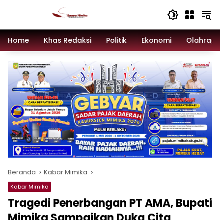
Langsung
ke
konten
Home
Khas Redaksi
Politik
Ekonomi
Olahrag
Beranda
Kabar Mimika
Kabar Mimika
Tragedi Penerbangan PT AMA, Bupati
Mimika Sampaikan Duka Cita