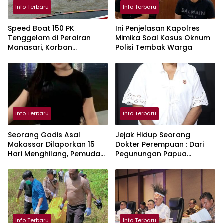
Info Terbaru
Info Terbaru
Speed Boat 150 PK
Ini Penjelasan Kapolres
Tenggelam di Perairan
Mimika Soal Kasus Oknum
Manasari, Korban
Polisi Tembak Warga
Ditemukan Selamat
Info Terbaru
Info Terbaru
Seorang Gadis Asal
Jejak Hidup Seorang
Makassar Dilaporkan 15
Dokter Perempuan : Dari
Hari Menghilang, Pemuda
Pegunungan Papua
KKSS Minta Kepolisian Beri
Menjadi Penggerak Riset
Atensi Khusus
Malaria
Info Terbaru
Info Terbaru