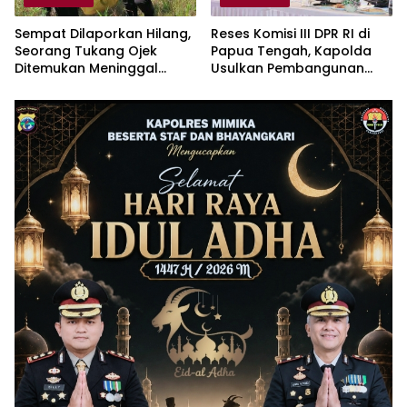
Sempat Dilaporkan Hilang,
Reses Komisi III DPR RI di
Seorang Tukang Ojek
Papua Tengah, Kapolda
Ditemukan Meninggal
Usulkan Pembangunan
Dunia di Hutan Kali Kum-
Markas Polda
Kum di Timika