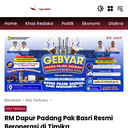
Langsung
ke
konten
Home
Khas Redaksi
Politik
Ekonomi
Olahrag
Beranda
Info Terbaru
Info Terbaru
RM Dapur Padang Pak Basri Resmi
Beroperasi di Timika