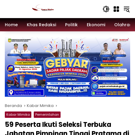
Langsung
ke
konten
Home
Khas Redaksi
Politik
Ekonomi
Olahrag
Beranda
Kabar Mimika
Kabar Mimika
Pemerintahan
59 Peserta Ikuti Seleksi Terbuka
Jabatan Pimpinan Tinggi Pratama di