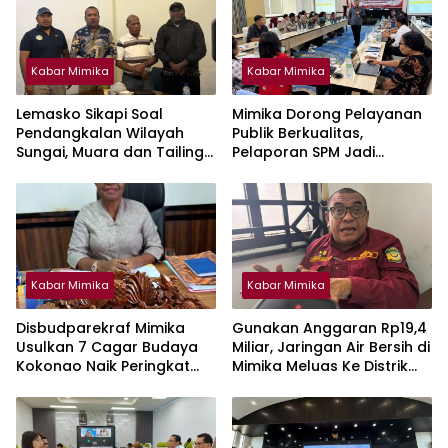
Kabar Mimika
Kabar Mimika
Lemasko Sikapi Soal
Mimika Dorong Pelayanan
Pendangkalan Wilayah
Publik Berkualitas,
Sungai, Muara dan Tailing :
Pelaporan SPM Jadi
Harap PT Freeport Turut
Prioritas
Tanggung Jawab
Selesaikan Masalah Akses
Masyarakat
Kabar Mimika
Kabar Mimika
Disbudparekraf Mimika
Gunakan Anggaran Rp19,4
Usulkan 7 Cagar Budaya
Miliar, Jaringan Air Bersih di
Kokonao Naik Peringkat
Mimika Meluas Ke Distrik
Provinsi Papua Tengah
Kwamki Narama