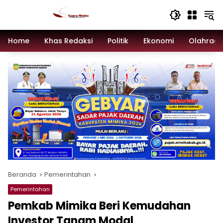
Langsung
ke
konten
Home
Khas Redaksi
Politik
Ekonomi
Olahrag
Beranda
Pemerintahan
Pemerintahan
Pemkab Mimika Beri Kemudahan
Investor Tanam Modal