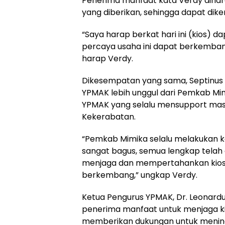
Penerima manfaat kata Verdy dihar
yang diberikan, sehingga dapat dike
“Saya harap berkat hari ini (kios) d
percaya usaha ini dapat berkemban
harap Verdy.
Dikesempatan yang sama, Septinu
YPMAK lebih unggul dari Pemkab Mim
YPMAK yang selalu mensupport ma
Kekerabatan.
“Pemkab Mimika selalu melakukan k
sangat bagus, semua lengkap telah 
menjaga dan mempertahankan kios i
berkembang,” ungkap Verdy.
Ketua Pengurus YPMAK, Dr. Leonar
penerima manfaat untuk menjaga ki
memberikan dukungan untuk menin