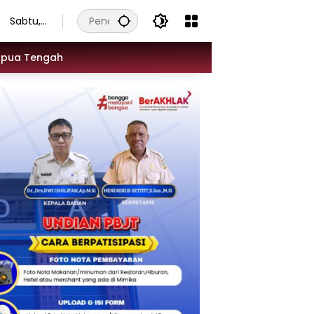
Sabtu,
8
Agustu
apua Tengah
s 2026