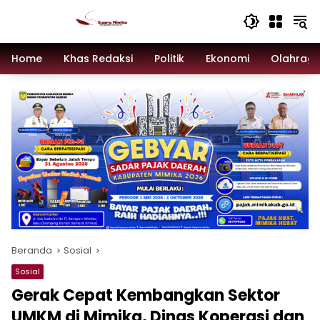
Langsung
ke
konten
Home
Khas Redaksi
Politik
Ekonomi
Olahrag
Beranda
Sosial
Sosial
Gerak Cepat Kembangkan Sektor
UMKM di Mimika, Dinas Koperasi dan