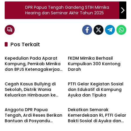
DPR Papua Tengah Gandeng STIH Mimika
Hearing dan Seminar Akhir Tahun 2025
Pos Terkait
Kabar Mimika
Sosial
Kepedulian Pada Aparat
FKDM Mimika Berhasil
Kampung, Pemkab Mimika
Kumpulkan 300 Kantong
dan BPJS Ketenagakerjaan
Darah
Sosial
Info Terbaru
Serahkan Santunan
Jaminan Kematian Pada
Cegah Kasus Bullying di
PTFI Gelar Kegiatan Sosial
Ahli Waris
Sekolah, Distrik Wania
dan Edukatif di Kampung
Keluarkan Himbauan ke
Ayuka dan Tipuka
Info Terbaru
Info Terbaru
Sekolah-Sekolah
Anggota DPR Papua
Dekatkan Semarak
Tengah, Ardi Reses Berikan
Kemerdekaan RI, PTFI Gelar
Bantuan di Posyandu
Bakti Sosial di Ayuka dan
Araseli di Mimika
Tipuka