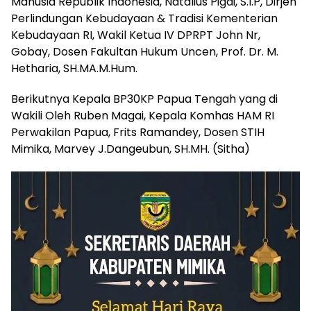
Manusia Republik Indonesia, Natalius Pigai, S.I.P, Dirjen
Perlindungan Kebudayaan & Tradisi Kementerian
Kebudayaan RI, Wakil Ketua IV DPRPT John Nr,
Gobay, Dosen Fakultan Hukum Uncen, Prof. Dr. M.
Hetharia, SH.MA.M.Hum.
Berikutnya Kepala BP30KP Papua Tengah yang di
Wakili Oleh Ruben Magai, Kepala Komhas HAM RI
Perwakilan Papua, Frits Ramandey, Dosen STIH
Mimika, Marvey J.Dangeubun, SH.MH. (Sitha)