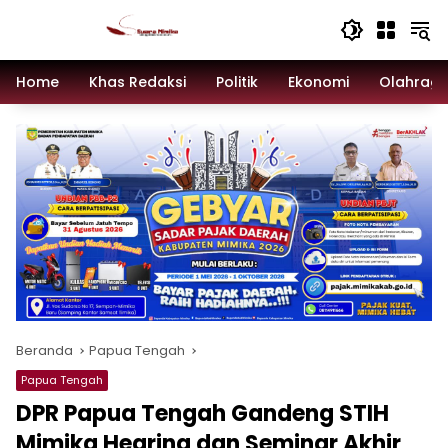
Langsung
ke
konten
Home
Khas Redaksi
Politik
Ekonomi
Olahrag
Beranda
Papua Tengah
Papua Tengah
DPR Papua Tengah Gandeng STIH
Mimika Hearing dan Seminar Akhir