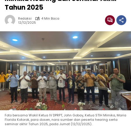
Tahun 2025
Redaksi
4 Min Baca
12/12/2025
Foto bersama Wakil Ketua IV DPRPT, John Gobay, Ketua STIH Mimika, Maria
Florida Kotorok, para dosen, nara sumber dan peserta hearing serta
seminar akhir Tahun 2025, pada Jumat (12/12/2025).