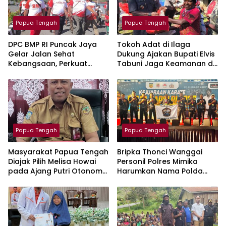
Papua Tengah
Papua Tengah
DPC BMP RI Puncak Jaya
Tokoh Adat di Ilaga
Gelar Jalan Sehat
Dukung Ajakan Bupati Elvis
Kebangsaan, Perkuat
Tabuni Jaga Keamanan di
Sinergitas Komponen
Kabupaten Puncak
Bangsa
Papua Tengah
Papua Tengah
Masyarakat Papua Tengah
Bripka Thonci Wanggai
Diajak Pilih Melisa Howai
Personil Polres Mimika
pada Ajang Putri Otonom
Harumkan Nama Polda
Indonesia 2026
Papua Tengah di
Kejuaraan Karate Kapolri
Cup 2026