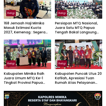
Religi
Religi
168 Jemaah Haji Mimika
Persiapan MTQ Nasional,
Masuk Estimasi Kuota
Juara Satu MTQ Papua
2027, Kemenag : Segera
Tengah Bakal Langsung
Lakulan Verifikasi
Jalani Pemusatan Latihan
Religi
Religi
Kabupaten Mimika Raih
Kabupaten Puncak Utus 20
Juara Umum MTQ Ke-1
Kafilah, Apresiasi Tuan
Tingkat Provinsi Papua
Rumah Atas Pelayanan
Tengah
Yang Luar Biasa