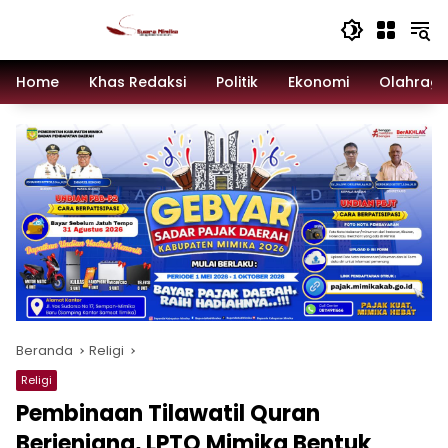
Langsung
ke
konten
Home
Khas Redaksi
Politik
Ekonomi
Olahrag
Beranda
Religi
Religi
Pembinaan Tilawatil Quran
Berjenjang, LPTQ Mimika Bentuk