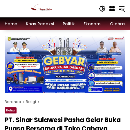
Langsung
ke
konten
Home
Khas Redaksi
Politik
Ekonomi
Olahrag
Beranda
Religi
Religi
PT. Sinar Sulawesi Pasha Gelar Buka
Puasa Bersama di Toko Cahaya