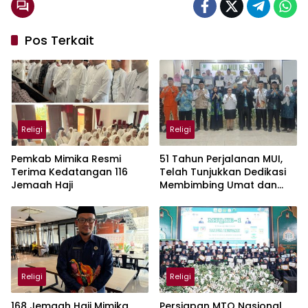
Pos Terkait
Religi
Religi
Pemkab Mimika Resmi
51 Tahun Perjalanan MUI,
Terima Kedatangan 116
Telah Tunjukkan Dedikasi
Jemaah Haji
Membimbing Umat dan
Bangsa
Religi
Religi
168 Jemaah Haji Mimika
Persiapan MTQ Nasional,