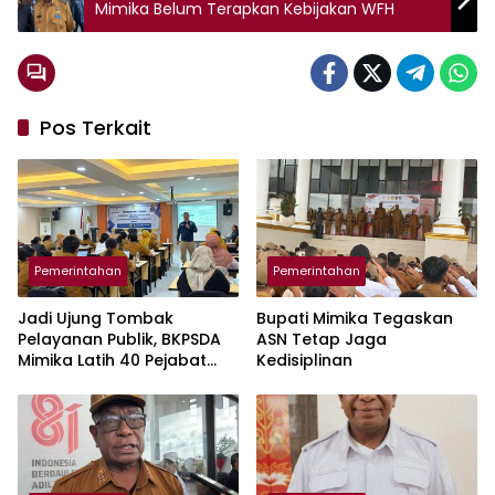
Mimika Belum Terapkan Kebijakan WFH
Pos Terkait
Pemerintahan
Pemerintahan
Jadi Ujung Tombak
Bupati Mimika Tegaskan
Pelayanan Publik, BKPSDA
ASN Tetap Jaga
Mimika Latih 40 Pejabat
Kedisiplinan
Fungsional Guru dan
Tenaga Kesehatan