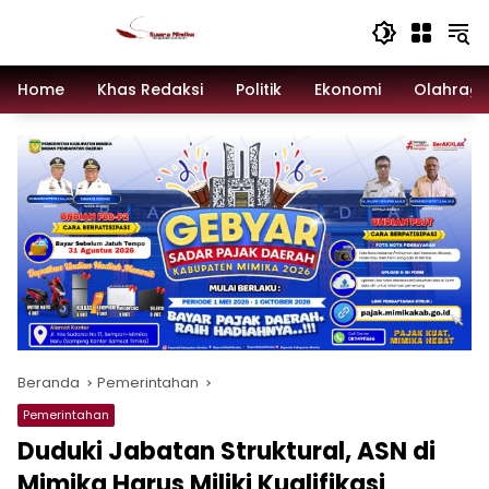
Langsung
ke
konten
Home
Khas Redaksi
Politik
Ekonomi
Olahrag
Beranda
Pemerintahan
Pemerintahan
Duduki Jabatan Struktural, ASN di
Mimika Harus Miliki Kualifikasi