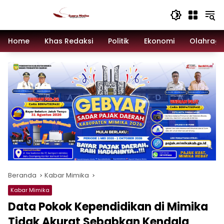
Langsung
ke
konten
Home
Khas Redaksi
Politik
Ekonomi
Olahrag
Beranda
Kabar Mimika
Kabar Mimika
Data Pokok Kependidikan di Mimika
Tidak Akurat Sebabkan Kendala