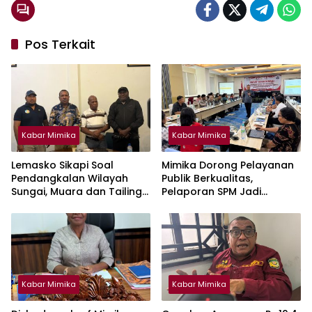
Pos Terkait
Kabar Mimika
Kabar Mimika
Lemasko Sikapi Soal
Mimika Dorong Pelayanan
Pendangkalan Wilayah
Publik Berkualitas,
Sungai, Muara dan Tailing :
Pelaporan SPM Jadi
Harap PT Freeport Turut
Prioritas
Tanggung Jawab
Selesaikan Masalah Akses
Masyarakat
Kabar Mimika
Kabar Mimika