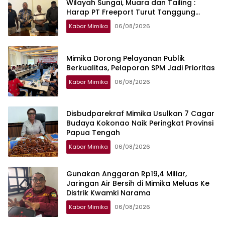
Wilayah Sungai, Muara dan Tailing :
Harap PT Freeport Turut Tanggung
Jawab Selesaikan Masalah Akses
Kabar Mimika
06/08/2026
Masyarakat
Mimika Dorong Pelayanan Publik
Berkualitas, Pelaporan SPM Jadi Prioritas
Kabar Mimika
06/08/2026
Disbudparekraf Mimika Usulkan 7 Cagar
Budaya Kokonao Naik Peringkat Provinsi
Papua Tengah
Kabar Mimika
06/08/2026
Gunakan Anggaran Rp19,4 Miliar,
Jaringan Air Bersih di Mimika Meluas Ke
Distrik Kwamki Narama
Kabar Mimika
06/08/2026