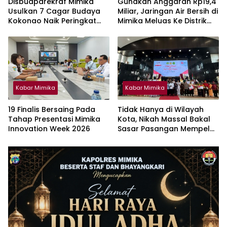
Disbudparekraf Mimika
Gunakan Anggaran Rp19,4
Usulkan 7 Cagar Budaya
Miliar, Jaringan Air Bersih di
Kokonao Naik Peringkat
Mimika Meluas Ke Distrik
Provinsi Papua Tengah
Kwamki Narama
Kabar Mimika
Kabar Mimika
19 Finalis Bersaing Pada
Tidak Hanya di Wilayah
Tahap Presentasi Mimika
Kota, Nikah Massal Bakal
Innovation Week 2026
Sasar Pasangan Mempelai
OAP di Wilayah Pesisir