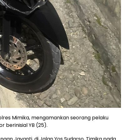
Polres Mimika, mengamankan seorang pelaku
berinisial YB (25).
gan Jayanti, di Jalan Yos Sudarso, Timika pada