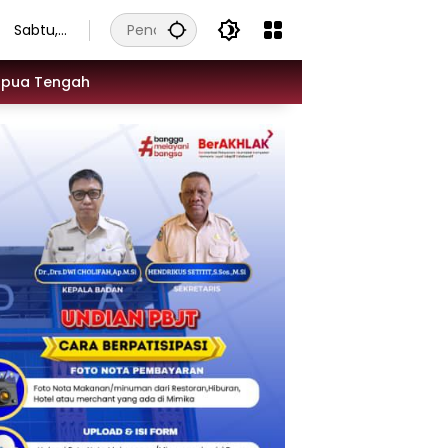
Sabtu,
8
Agustu
apua Tengah
s 2026