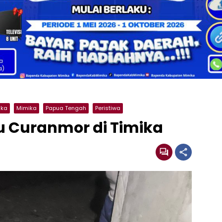
ika
Mimika
Papua Tengah
Peristiwa
ku Curanmor di Timika