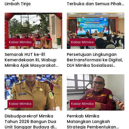
Limbah Tinja
Terbuka dan Semua Pihak
Punya Kesempatan
Kabar Mimika
Kabar Mimika
Semarak HUT ke-81
Persetujuan Lingkungan
Kemerdekaan RI, Wabup
Bertransformasi ke Digital,
Mimika Ajak Masyarakat
DLH Mimika Sosialisasi
Jaga Lingkungan dan
Penggunaan Platform
Keberagaman
Amdalnet Bagi Pelaku
Usaha
Kabar Mimika
Kabar Mimika
Disbudparekraf Mimika
Pemkab Mimika
Tahun 2026 Bangun Dua
Matangkan Langkah
Unit Sanggar Budaya di
Strategis Pembentukan