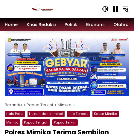
Langsung
ke
konten
Home
Khas Redaksi
Politik
Ekonomi
Olahrag
Beranda
Papua Terkini
Mimika
Halo Polisi
Hukum dan Kriminal
Info Terbaru
Kabar Mimika
Mimika
Papua Tengah
Papua Terkini
Polres Mimika Terima Sembilan