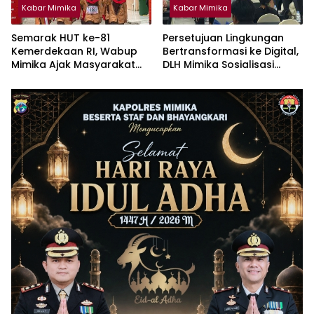
Kabar Mimika
Kabar Mimika
Semarak HUT ke-81
Persetujuan Lingkungan
Kemerdekaan RI, Wabup
Bertransformasi ke Digital,
Mimika Ajak Masyarakat
DLH Mimika Sosialisasi
Jaga Lingkungan dan
Penggunaan Platform
Keberagaman
Amdalnet Bagi Pelaku
Usaha