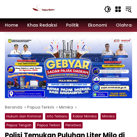
Langsung
ke
konten
Home
Khas Redaksi
Politik
Ekonomi
Olahrag
Beranda
Papua Terkini
Mimika
Hukum dan Kriminal
Info Terbaru
Kabar Mimika
Mimika
Papua Tengah
Papua Terkini
Peristiwa
Polisi Temukan Puluhan Liter Milo di