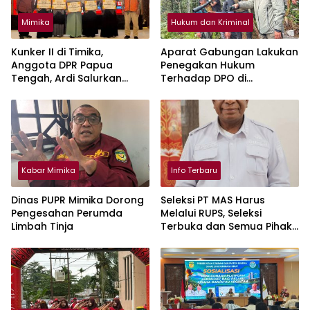
Mimika
Hukum dan Kriminal
Kunker II di Timika,
Aparat Gabungan Lakukan
Anggota DPR Papua
Penegakan Hukum
Tengah, Ardi Salurkan
Terhadap DPO di
Bantuan TKPM Dari
Tembagapura
Kemnaker
Kabar Mimika
Info Terbaru
Dinas PUPR Mimika Dorong
Seleksi PT MAS Harus
Pengesahan Perumda
Melalui RUPS, Seleksi
Limbah Tinja
Terbuka dan Semua Pihak
Punya Kesempatan