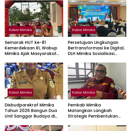
Kabar Mimika
Kabar Mimika
Semarak HUT ke-81
Persetujuan Lingkungan
Kemerdekaan RI, Wabup
Bertransformasi ke Digital,
Mimika Ajak Masyarakat
DLH Mimika Sosialisasi
Jaga Lingkungan dan
Penggunaan Platform
Keberagaman
Amdalnet Bagi Pelaku
Usaha
Kabar Mimika
Kabar Mimika
Disbudparekraf Mimika
Pemkab Mimika
Tahun 2026 Bangun Dua
Matangkan Langkah
Unit Sanggar Budaya di
Strategis Pembentukan
Wilayah Pesisir
Perumda Air Minum