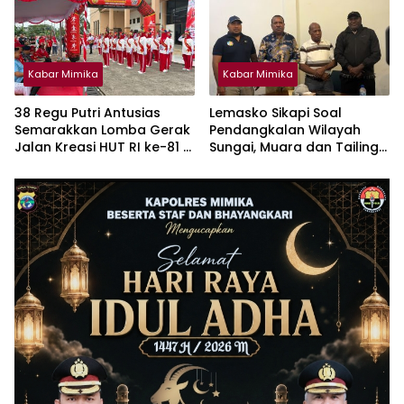
Kabar Mimika
Kabar Mimika
38 Regu Putri Antusias
Lemasko Sikapi Soal
Semarakkan Lomba Gerak
Pendangkalan Wilayah
Jalan Kreasi HUT RI ke-81 di
Sungai, Muara dan Tailing :
Timika
Harap PT Freeport Turut
Tanggung Jawab
Selesaikan Masalah Akses
Masyarakat