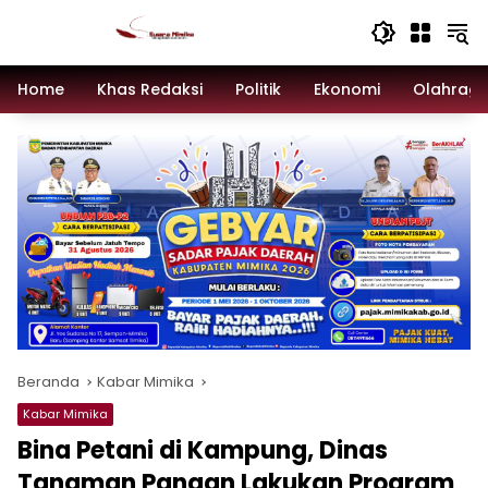
Langsung
ke
konten
Home
Khas Redaksi
Politik
Ekonomi
Olahrag
Beranda
Kabar Mimika
Kabar Mimika
Bina Petani di Kampung, Dinas
Tanaman Pangan Lakukan Program