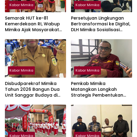
Kabar Mimika
Kabar Mimika
Semarak HUT ke-81
Persetujuan Lingkungan
Kemerdekaan RI, Wabup
Bertransformasi ke Digital,
Mimika Ajak Masyarakat
DLH Mimika Sosialisasi
Jaga Lingkungan dan
Penggunaan Platform
Keberagaman
Amdalnet Bagi Pelaku
Usaha
Kabar Mimika
Kabar Mimika
Disbudparekraf Mimika
Pemkab Mimika
Tahun 2026 Bangun Dua
Matangkan Langkah
Unit Sanggar Budaya di
Strategis Pembentukan
Wilayah Pesisir
Perumda Air Minum
Kabar Mimika
Kabar Mimika