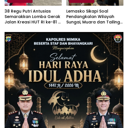
38 Regu Putri Antusias
Lemasko Sikapi Soal
Semarakkan Lomba Gerak
Pendangkalan Wilayah
Jalan Kreasi HUT RI ke-81 di
Sungai, Muara dan Tailing :
Timika
Harap PT Freeport Turut
Tanggung Jawab
Selesaikan Masalah Akses
Masyarakat