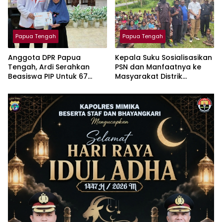
Papua Tengah
Papua Tengah
Anggota DPR Papua
Kepala Suku Sosialisasikan
Tengah, Ardi Serahkan
PSN dan Manfaatnya ke
Beasiswa PIP Untuk 67
Masyarakat Distrik
Anak Keluarga Kurang
Tingginambut
Mampu di Timika