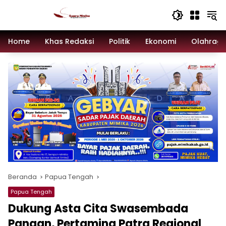
Langsung
ke
konten
Home
Khas Redaksi
Politik
Ekonomi
Olahrag
Beranda
Papua Tengah
Papua Tengah
Dukung Asta Cita Swasembada
Pangan, Pertamina Patra Regional