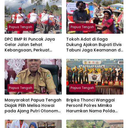
Papua Tengah
Papua Tengah
DPC BMP RI Puncak Jaya
Tokoh Adat di Ilaga
Gelar Jalan Sehat
Dukung Ajakan Bupati Elvis
Kebangsaan, Perkuat
Tabuni Jaga Keamanan di
Sinergitas Komponen
Kabupaten Puncak
Bangsa
Papua Tengah
Papua Tengah
Masyarakat Papua Tengah
Bripka Thonci Wanggai
Diajak Pilih Melisa Howai
Personil Polres Mimika
pada Ajang Putri Otonom
Harumkan Nama Polda
Indonesia 2026
Papua Tengah di
Kejuaraan Karate Kapolri
Cup 2026