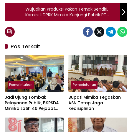
Wujudkan Produksi Pakan Ternak Sendiri,
Komisi II DPRK Mimika Kunjungi Pabrik PT
Agrikencana Perkasa di Klaten
Pos Terkait
Pemerintahan
Pemerintahan
Jadi Ujung Tombak
Bupati Mimika Tegaskan
Pelayanan Publik, BKPSDA
ASN Tetap Jaga
Mimika Latih 40 Pejabat
Kedisiplinan
Fungsional Guru dan
Tenaga Kesehatan