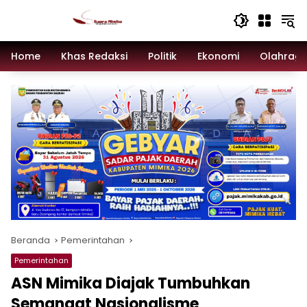
Langsung
ke
konten
Home
Khas Redaksi
Politik
Ekonomi
Olahrag
Beranda
Pemerintahan
Pemerintahan
ASN Mimika Diajak Tumbuhkan
Semangat Nasionalisme