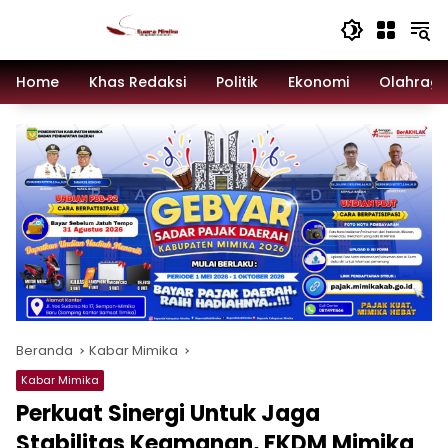
Langsung
ke
konten
Home
Khas Redaksi
Politik
Ekonomi
Olahrag
Beranda
Kabar Mimika
Kabar Mimika
Perkuat Sinergi Untuk Jaga
Stabilitas Keamanan, FKDM Mimika