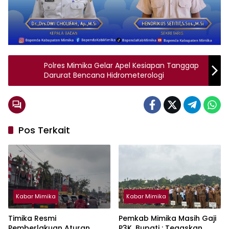
Polres Mimika Gelar Apel Kesiapan Tanggap
Darurat Bencana Hidrometerologi
Pos Terkait
Kabar Mimika
Kabar Mimika
Timika Resmi
Pemkab Mimika Masih Gaji
Pemberlakuan Aturan
P3K, Bupati : Tegaskan