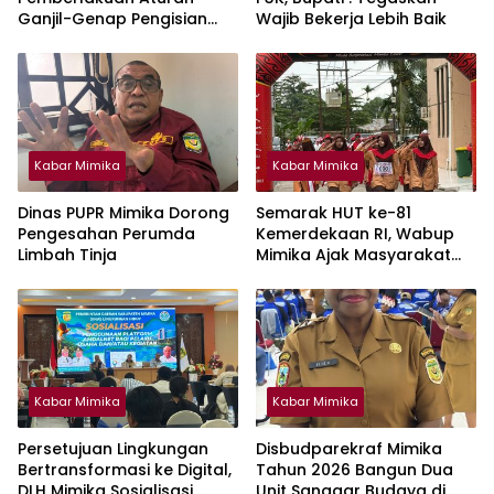
Ganjil-Genap Pengisian
Wajib Bekerja Lebih Baik
BBM Bersubdisi Jenis
Biosolar
Kabar Mimika
Kabar Mimika
Dinas PUPR Mimika Dorong
Semarak HUT ke-81
Pengesahan Perumda
Kemerdekaan RI, Wabup
Limbah Tinja
Mimika Ajak Masyarakat
Jaga Lingkungan dan
Keberagaman
Kabar Mimika
Kabar Mimika
Persetujuan Lingkungan
Disbudparekraf Mimika
Bertransformasi ke Digital,
Tahun 2026 Bangun Dua
DLH Mimika Sosialisasi
Unit Sanggar Budaya di