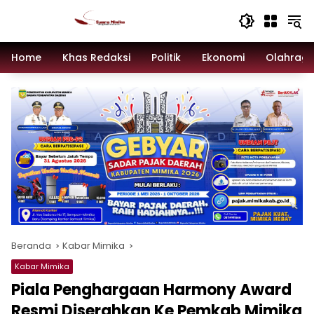
Langsung
ke
konten
Home
Khas Redaksi
Politik
Ekonomi
Olahrag
Beranda
Kabar Mimika
Kabar Mimika
Piala Penghargaan Harmony Award
Resmi Diserahkan Ke Pemkab Mimika