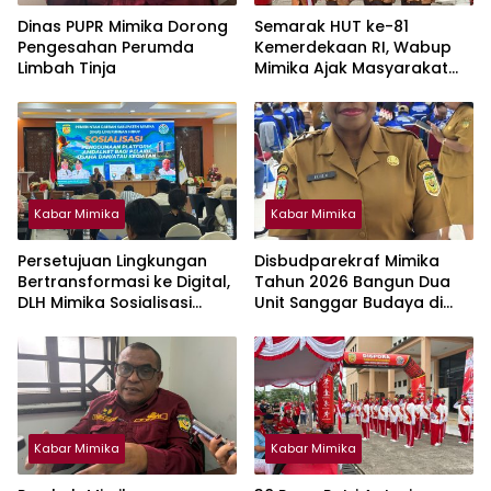
Dinas PUPR Mimika Dorong
Semarak HUT ke-81
Pengesahan Perumda
Kemerdekaan RI, Wabup
Limbah Tinja
Mimika Ajak Masyarakat
Jaga Lingkungan dan
Keberagaman
Kabar Mimika
Kabar Mimika
Persetujuan Lingkungan
Disbudparekraf Mimika
Bertransformasi ke Digital,
Tahun 2026 Bangun Dua
DLH Mimika Sosialisasi
Unit Sanggar Budaya di
Penggunaan Platform
Wilayah Pesisir
Amdalnet Bagi Pelaku
Usaha
Kabar Mimika
Kabar Mimika