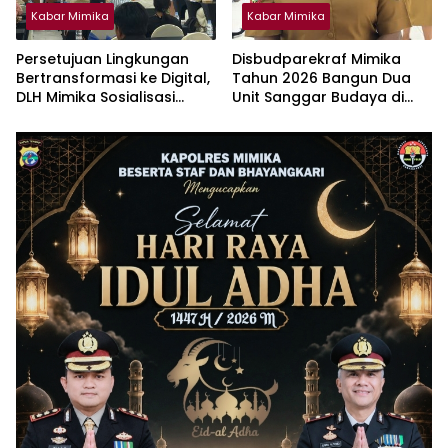
Kabar Mimika
Kabar Mimika
Persetujuan Lingkungan
Disbudparekraf Mimika
Bertransformasi ke Digital,
Tahun 2026 Bangun Dua
DLH Mimika Sosialisasi
Unit Sanggar Budaya di
Penggunaan Platform
Wilayah Pesisir
Amdalnet Bagi Pelaku
Usaha