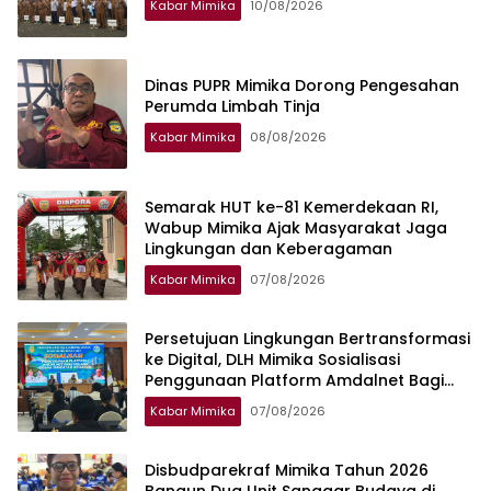
Kabar Mimika
10/08/2026
Dinas PUPR Mimika Dorong Pengesahan
Perumda Limbah Tinja
Kabar Mimika
08/08/2026
Semarak HUT ke-81 Kemerdekaan RI,
Wabup Mimika Ajak Masyarakat Jaga
Lingkungan dan Keberagaman
Kabar Mimika
07/08/2026
Persetujuan Lingkungan Bertransformasi
ke Digital, DLH Mimika Sosialisasi
Penggunaan Platform Amdalnet Bagi
Pelaku Usaha
Kabar Mimika
07/08/2026
Disbudparekraf Mimika Tahun 2026
Bangun Dua Unit Sanggar Budaya di