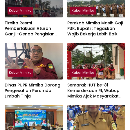
Kabar Mimika
Kabar Mimika
Timika Resmi
Pemkab Mimika Masih Gaji
Pemberlakuan Aturan
P3K, Bupati : Tegaskan
Ganjil-Genap Pengisian
Wajib Bekerja Lebih Baik
BBM Bersubdisi Jenis
Biosolar
Kabar Mimika
Kabar Mimika
Dinas PUPR Mimika Dorong
Semarak HUT ke-81
Pengesahan Perumda
Kemerdekaan RI, Wabup
Limbah Tinja
Mimika Ajak Masyarakat
Jaga Lingkungan dan
Keberagaman