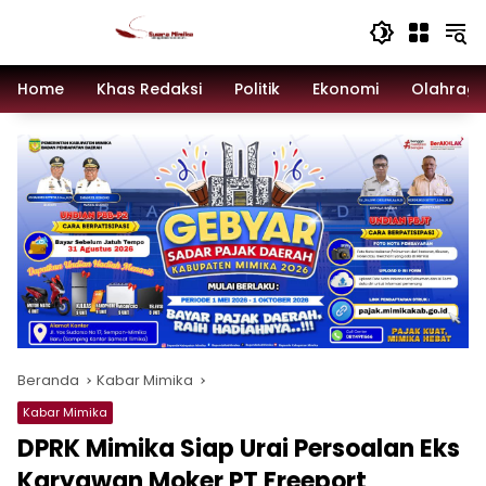
Langsung
ke
konten
Home
Khas Redaksi
Politik
Ekonomi
Olahrag
Beranda
Kabar Mimika
Kabar Mimika
DPRK Mimika Siap Urai Persoalan Eks
Karyawan Moker PT Freeport