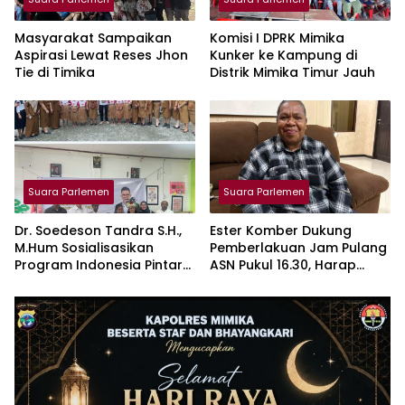
Masyarakat Sampaikan
Komisi I DPRK Mimika
Aspirasi Lewat Reses Jhon
Kunker ke Kampung di
Tie di Timika
Distrik Mimika Timur Jauh
Suara Parlemen
Suara Parlemen
Dr. Soedeson Tandra S.H.,
Ester Komber Dukung
M.Hum Sosialisasikan
Pemberlakuan Jam Pulang
Program Indonesia Pintar
ASN Pukul 16.30, Harap
di SD Negeri 3 Mimika
Tingkatkan Inovasi
Pegawai