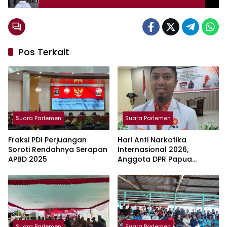
Pos Terkait
Suara Parlemen
Suara Parlemen
Fraksi PDI Perjuangan
Hari Anti Narkotika
Soroti Rendahnya Serapan
Internasional 2026,
APBD 2025
Anggota DPR Papua
Tengah Dorong Pemkab
Mimika Lengkapi Fasilitas
Olahraga Untuk Pemuda
Suara Parlemen
Suara Parlemen