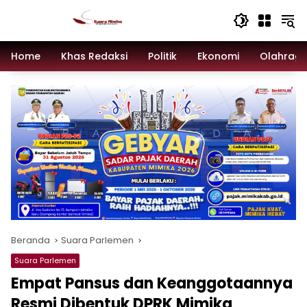
Langsung
ke
konten
Home
Khas Redaksi
Politik
Ekonomi
Olahrag
Beranda
Suara Parlemen
Suara Parlemen
Empat Pansus dan Keanggotaannya
Resmi Dibentuk DPRK Mimika