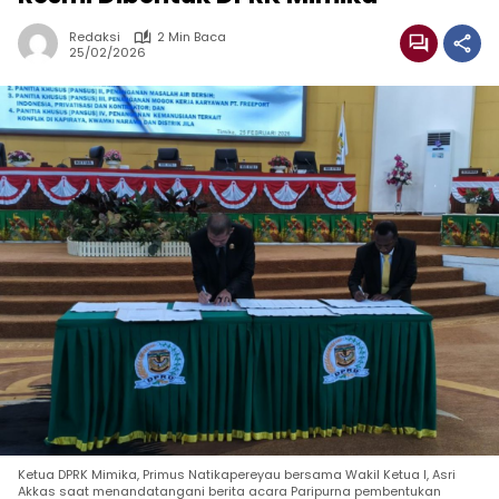
Redaksi
2 Min Baca
25/02/2026
Ketua DPRK Mimika, Primus Natikapereyau bersama Wakil Ketua I, Asri
Akkas saat menandatangani berita acara Paripurna pembentukan