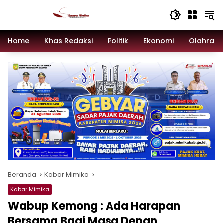
Langsung
ke
konten
Home
Khas Redaksi
Politik
Ekonomi
Olahrag
Beranda
Kabar Mimika
Kabar Mimika
Wabup Kemong : Ada Harapan
Bersama Bagi Masa Depan