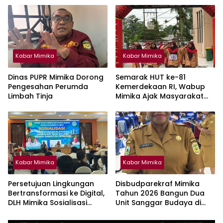
Biosolar
Kabar Mimika
Kabar Mimika
Dinas PUPR Mimika Dorong
Semarak HUT ke-81
Pengesahan Perumda
Kemerdekaan RI, Wabup
Limbah Tinja
Mimika Ajak Masyarakat
Jaga Lingkungan dan
Keberagaman
Kabar Mimika
Kabar Mimika
Persetujuan Lingkungan
Disbudparekraf Mimika
Bertransformasi ke Digital,
Tahun 2026 Bangun Dua
DLH Mimika Sosialisasi
Unit Sanggar Budaya di
Penggunaan Platform
Wilayah Pesisir
Amdalnet Bagi Pelaku