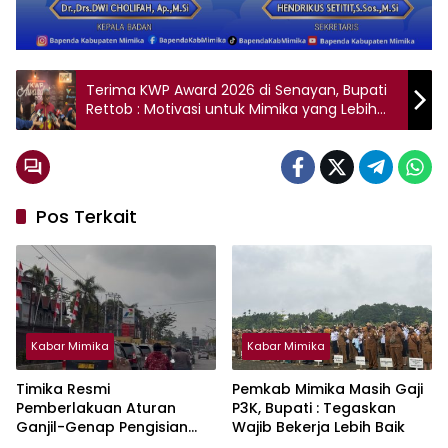
Terima KWP Award 2026 di Senayan, Bupati
Rettob : Motivasi untuk Mimika yang Lebih
Baik
Pos Terkait
Kabar Mimika
Kabar Mimika
Timika Resmi
Pemkab Mimika Masih Gaji
Pemberlakuan Aturan
P3K, Bupati : Tegaskan
Ganjil-Genap Pengisian
Wajib Bekerja Lebih Baik
BBM Bersubdisi Jenis