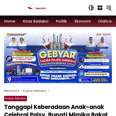
Langsung
ke
konten
Home
Khas Redaksi
Politik
Ekonomi
Olahrag
Beranda
Kabar Mimika
Kabar Mimika
Tanggapi Keberadaan Anak-anak
Celebral Palsy, Bupati Mimika Bakal