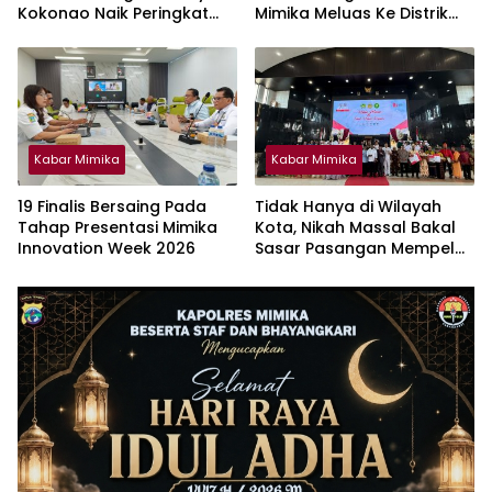
Kokonao Naik Peringkat
Mimika Meluas Ke Distrik
Provinsi Papua Tengah
Kwamki Narama
Kabar Mimika
Kabar Mimika
19 Finalis Bersaing Pada
Tidak Hanya di Wilayah
Tahap Presentasi Mimika
Kota, Nikah Massal Bakal
Innovation Week 2026
Sasar Pasangan Mempelai
OAP di Wilayah Pesisir