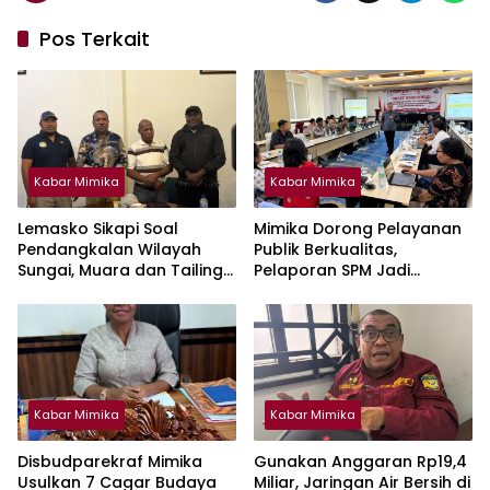
Pos Terkait
Kabar Mimika
Kabar Mimika
Lemasko Sikapi Soal
Mimika Dorong Pelayanan
Pendangkalan Wilayah
Publik Berkualitas,
Sungai, Muara dan Tailing :
Pelaporan SPM Jadi
Harap PT Freeport Turut
Prioritas
Tanggung Jawab
Selesaikan Masalah Akses
Masyarakat
Kabar Mimika
Kabar Mimika
Disbudparekraf Mimika
Gunakan Anggaran Rp19,4
Usulkan 7 Cagar Budaya
Miliar, Jaringan Air Bersih di