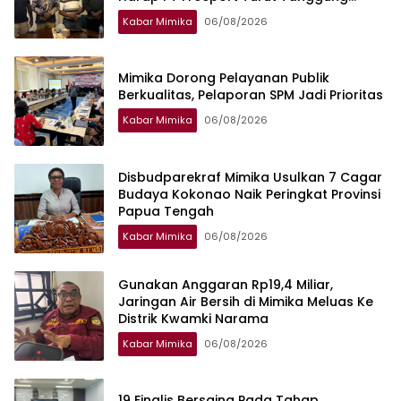
Jawab Selesaikan Masalah Akses
Kabar Mimika
06/08/2026
Masyarakat
Mimika Dorong Pelayanan Publik
Berkualitas, Pelaporan SPM Jadi Prioritas
Kabar Mimika
06/08/2026
Disbudparekraf Mimika Usulkan 7 Cagar
Budaya Kokonao Naik Peringkat Provinsi
Papua Tengah
Kabar Mimika
06/08/2026
Gunakan Anggaran Rp19,4 Miliar,
Jaringan Air Bersih di Mimika Meluas Ke
Distrik Kwamki Narama
Kabar Mimika
06/08/2026
19 Finalis Bersaing Pada Tahap