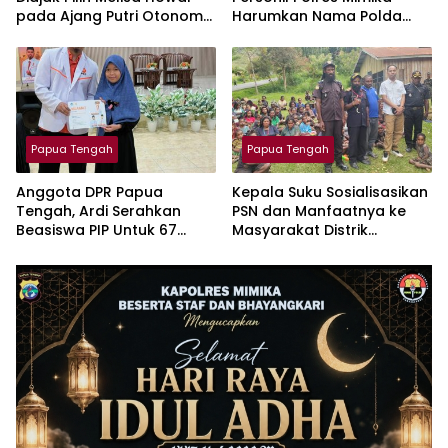
pada Ajang Putri Otonom
Harumkan Nama Polda
Indonesia 2026
Papua Tengah di
Kejuaraan Karate Kapolri
Cup 2026
Papua Tengah
Papua Tengah
Anggota DPR Papua
Kepala Suku Sosialisasikan
Tengah, Ardi Serahkan
PSN dan Manfaatnya ke
Beasiswa PIP Untuk 67
Masyarakat Distrik
Anak Keluarga Kurang
Tingginambut
Mampu di Timika