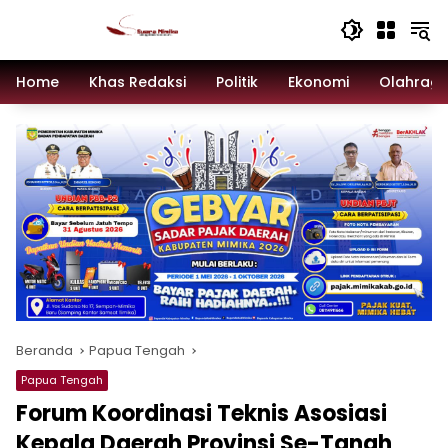
Langsung
ke
konten
Home
Khas Redaksi
Politik
Ekonomi
Olahrag
Beranda
Papua Tengah
Papua Tengah
Forum Koordinasi Teknis Asosiasi
Kepala Daerah Provinsi Se-Tanah