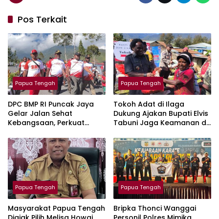
Pos Terkait
Papua Tengah
Papua Tengah
DPC BMP RI Puncak Jaya
Tokoh Adat di Ilaga
Gelar Jalan Sehat
Dukung Ajakan Bupati Elvis
Kebangsaan, Perkuat
Tabuni Jaga Keamanan di
Sinergitas Komponen
Kabupaten Puncak
Bangsa
Papua Tengah
Papua Tengah
Masyarakat Papua Tengah
Bripka Thonci Wanggai
Diajak Pilih Melisa Howai
Personil Polres Mimika