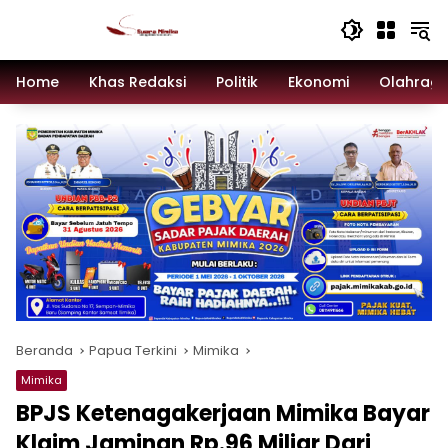
Langsung
ke
konten
Home
Khas Redaksi
Politik
Ekonomi
Olahrag
Beranda
Papua Terkini
Mimika
Mimika
BPJS Ketenagakerjaan Mimika Bayar
Klaim Jaminan Rp.96 Miliar Dari