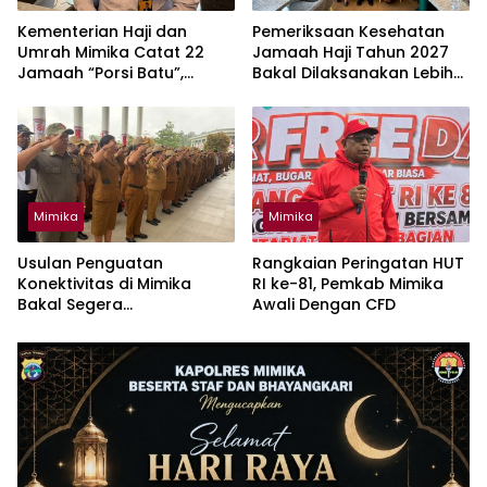
Kementerian Haji dan
Pemeriksaan Kesehatan
Umrah Mimika Catat 22
Jamaah Haji Tahun 2027
Jamaah “Porsi Batu”,
Bakal Dilaksanakan Lebih
Segera Lapor Tahun Ini
Awal
Mimika
Mimika
Usulan Penguatan
Rangkaian Peringatan HUT
Konektivitas di Mimika
RI ke-81, Pemkab Mimika
Bakal Segera
Awali Dengan CFD
Dikoordinasikan Lagi
Dengan Bappenas