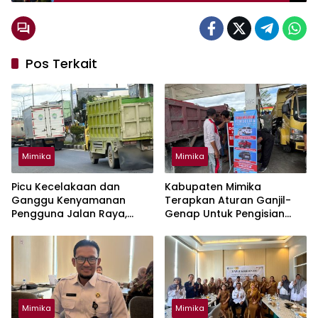
Harus Ada Dukungan Semua Pihak
Pos Terkait
Mimika
Mimika
Picu Kecelakaan dan
Kabupaten Mimika
Ganggu Kenyamanan
Terapkan Aturan Ganjil-
Pengguna Jalan Raya,
Genap Untuk Pengisian
Mimika Wajibkan Mobil Truk
BBM Solar Mulai 10 Agustus
Tutup Muatan Pakai Terpal
Mimika
Mimika